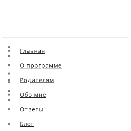
Главная
Главная
О программе
О программе
Родителям
Обо мне
Родителям
Ответы
Блог
Обо мне
Контакты
Ответы
Блог