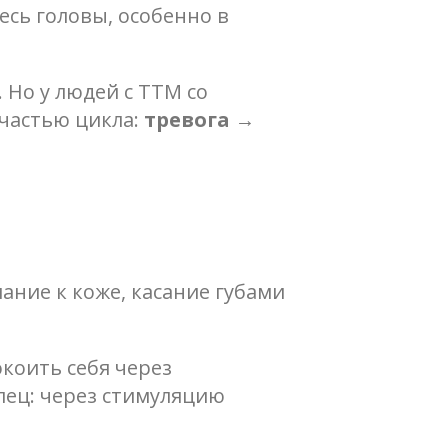
есь головы, особенно в
 Но у людей с ТТМ со
частью цикла:
тревога →
мание к коже, касание губами
окоить себя через
алец: через стимуляцию