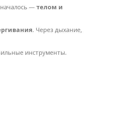
и началось —
телом и
ёргивания
. Через дыхание,
авильные инструменты.