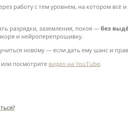
через работу с тем уровнем, на котором всё 
ть разрядки, заземления, покоя —
без выд
 якоря и нейроперепрошивку.
аучиться новому — если дать ему шанс и пр
или посмотрите
видео на YouTube
.
ться?