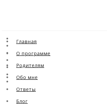
Главная
Главная
О программе
О программе
Родителям
Обо мне
Родителям
Ответы
Блог
Обо мне
Контакты
Ответы
Блог