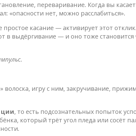
становление, переваривание. Когда вы касает
ал: «опасности нет, можно расслабиться».
е простое касание — активирует этот отклик.
т в выдёргивание — и оно тоже становится 
импульс
.
» волоска, игру с ним, закручивание, прижи
яции
, то есть подсознательных попыток усп
бёнка, который трёт угол пледа или сосёт п
ности.