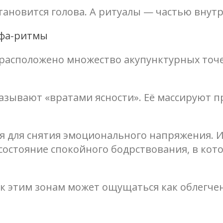
тановится голова. А ритуалы — частью внут
ьфа-ритмы
 расположено множество акупунктурных точе
зывают «вратами ясности». Её массируют пр
 для снятия эмоционального напряжения. И
состояние спокойного бодрствования, в кот
к этим зонам может ощущаться как облегче