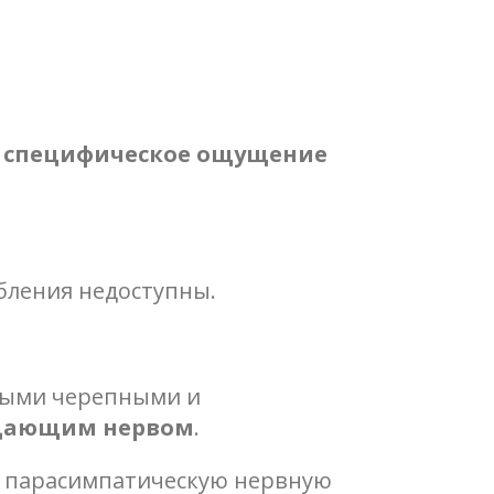
ь специфическое ощущение
абления недоступны.
зными черепными и
дающим нервом
.
т парасимпатическую нервную