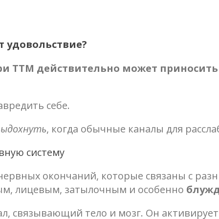
т удовольствие?
ри ТТМ действительно может приносит
авредить себе.
выдохнуть
, когда обычные каналы для рассл
рвную систему
нервных окончаний, которые связаны с ра
м, лицевым, затылочным и особенно
блуж
, связывающий тело и мозг. Он активируе