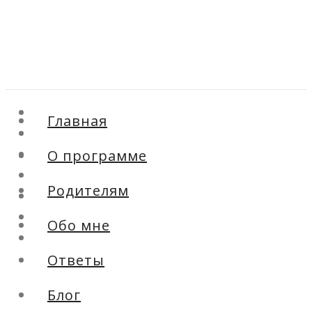
Главная
Главная
О программе
О программе
Родителям
Обо мне
Родителям
Ответы
Блог
Обо мне
Контакты
Ответы
Блог