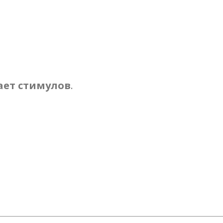
ает стимулов
.