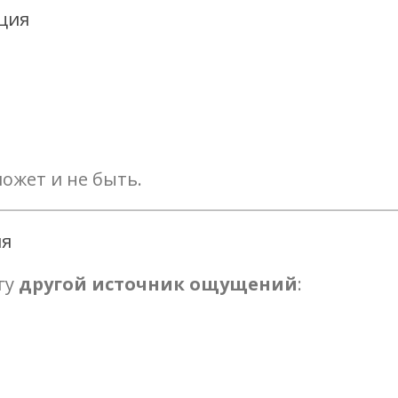
яция
ожет и не быть.
ия
гу
другой источник ощущений
: