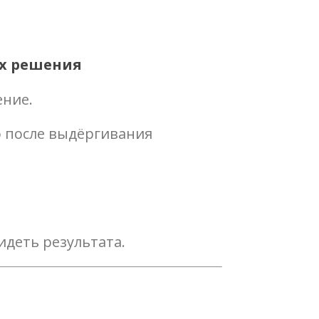
ых решения
ение.
ко после выдёргивания
идеть результата.