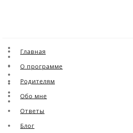
Главная
Главная
О программе
О программе
Родителям
Обо мне
Родителям
Ответы
Блог
Обо мне
Контакты
Ответы
Блог