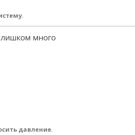
истему
.
 слишком много
осить давление
.