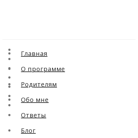
Главная
Главная
О программе
О программе
Родителям
Обо мне
Родителям
Ответы
Блог
Обо мне
Контакты
Ответы
Блог