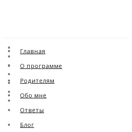
Главная
Главная
О программе
О программе
Родителям
Обо мне
Родителям
Ответы
Блог
Обо мне
Контакты
Ответы
Блог