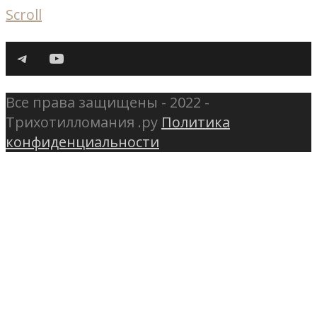
Scroll
Telegram
YouTube
Все права защищены - 2022 -
Трихотилломания .ру
Политика
конфиденциальности